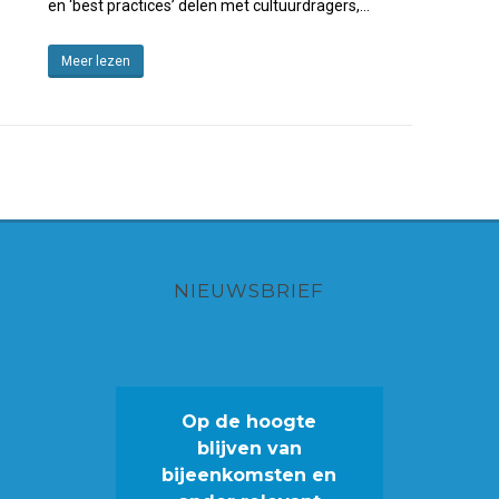
en ‘best practices’ delen met cultuurdragers,…
Meer lezen
NIEUWSBRIEF
Op de hoogte
blijven van
bijeenkomsten en