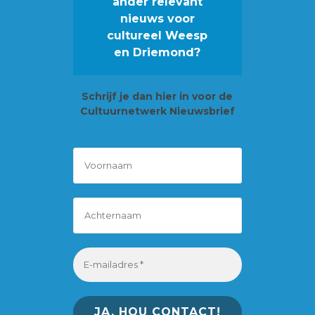
ander relevant
nieuws voor
cultureel Weesp
en Driemond?
Schrijf je
dan hier in voor de
Cultuurnetwerk Nieuwsbrief