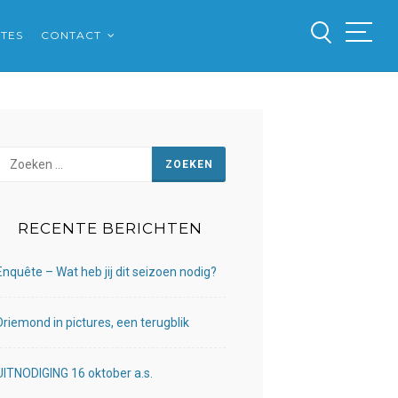
ITES
CONTACT
Zoeken
naar:
RECENTE BERICHTEN
Enquête – Wat heb jij dit seizoen nodig?
Driemond in pictures, een terugblik
UITNODIGING 16 oktober a.s.