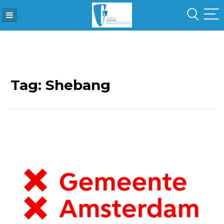
Skip
to
content
Tag:
Shebang