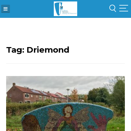
Skip
to
content
Tag:
Driemond